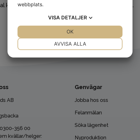
webbplats.
 val kommer det att börja gälla från nästa avisering.
VISA
DETALJER
JA
NEJ
OK
JA
NEJ
NÖDVÄNDIG
INSTÄLLNINGAR
AVVISA ALLA
JA
NEJ
JA
NEJ
MARKNADSFÖRING
STATISTIK
oss
Genvägar
ads AB
Jobba hos oss
Felanmälan
gsbacka
Söka lägenhet
 0300-356 00
em kvällar/helger:
Nyproduktion