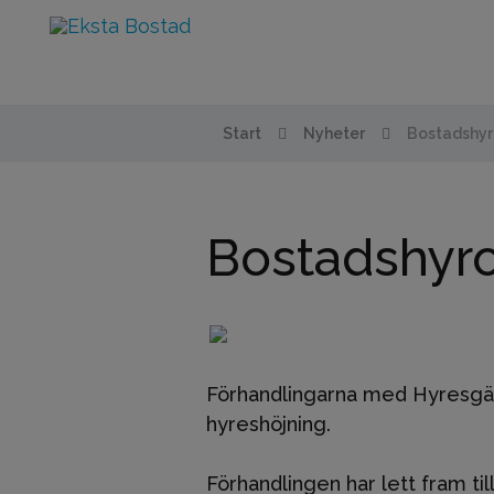
Start
Nyheter
Bostadshyro
Bostadshyror
Förhandlingarna med Hyresgäst
hyreshöjning.
Förhandlingen har lett fram til