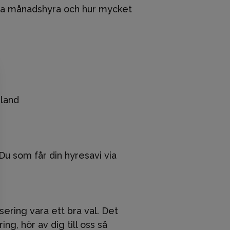
 nya månadshyra och hur mycket
bland
Du som får din hyresavi via
ering vara ett bra val. Det
ng, hör av dig till oss så