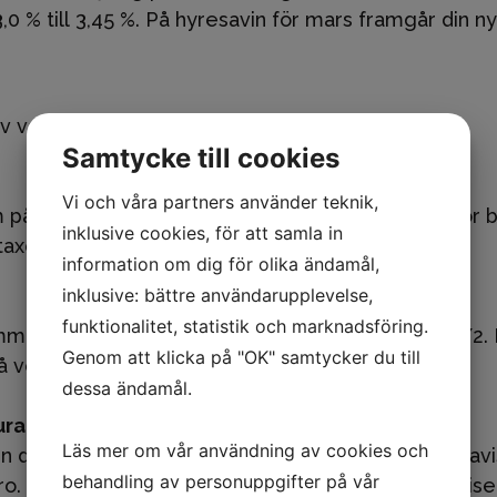
3,0 % till 3,45 %. På hyresavin för mars framgår din
av varm- och kallvatten är oförändrat.
Samtycke till cookies
Vi och våra partners använder teknik,
 påverkar årets hyreshöjning. Det är kostnader för 
inklusive cookies, för att samla in
taxor så som el, fjärrvärme, vatten och avfall.
information om dig för olika ändamål,
inklusive: bättre användarupplevelse,
funktionalitet, statistik och marknadsföring.
ommer du att få den under eftermiddagen idag 16/2. 
Genom att klicka på "OK" samtycker du till
på veckan
dessa ändamål.
ura direkt i din mejl
Läs mer om vår användning av cookies och
n digitalt men inte använder e-faktura kan e-postavis
behandling av personuppgifter på vår
 Om du är intresserade av att byta till e-postaviseri