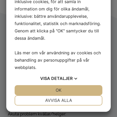
inklusive cookies, för att samla in
information om dig för olika ändamål,
inklusive: bättre användarupplevelse,
funktionalitet, statistik och marknadsföring.
Genom att klicka på "OK" samtycker du till
Följ det senaste hos oss
dessa ändamål.
Läs mer om vår användning av cookies och
behandling av personuppgifter på vår
webbplats.
Kontakta oss
VISA
DETALJER
Eksta Bostads AB
JA
NEJ
OK
JA
NEJ
Box 10400
434 24 Kungsbacka
NÖDVÄNDIG
INSTÄLLNINGAR
AVVISA ALLA
Kundtjänst: 0300-356 00
JA
NEJ
JA
NEJ
Akuta problem kvällar/helger:
MARKNADSFÖRING
STATISTIK