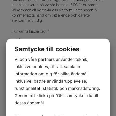
Samtycke till cookies
Vi och våra partners använder teknik,
inklusive cookies, för att samla in
Felanmälan, akuta problem
information om dig för olika ändamål,
och störningsjour
inklusive: bättre användarupplevelse,
funktionalitet, statistik och marknadsföring.
Här hittar du information om felanmälan,
Genom att klicka på "OK" samtycker du till
akuta problem och störningsjour.
dessa ändamål.