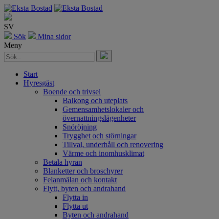
SV
Sök
Mina sidor
Meny
Start
Hyresgäst
Boende och trivsel
Balkong och uteplats
Gemensamhetslokaler och
övernattningslägenheter
Snöröjning
Trygghet och störningar
Tillval, underhåll och renovering
Värme och inomhusklimat
Betala hyran
Blanketter och broschyrer
Felanmälan och kontakt
Flytt, byten och andrahand
Flytta in
Flytta ut
Byten och andrahand