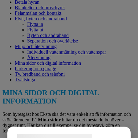
Betala hyran
Blanketter och broschyrer
Felanmälan och kontakt
Flytt, byten och andrahand
Flytta in
Flytta ut
Byten och andrahand
Separation och överlåtelse
Miljö och återvinning
Individuell vattenmätning och vattenspar
Återvinning
Mina sidor och digital information
Parkering och garage
Tv, bredband och telefoni
Tvättstuga
MINA SIDOR OCH DIGITAL
INFORMATION
Som hyresgäst hos Eksta ska det vara enkelt att få information och
sköta ärenden. På
Mina sidor
hittar du det mesta du behöver –
dygnet runt. Här kan du till exempel se din hyresavi, göra en
felanmälan eller uppdatera dina kontaktuppgifter.