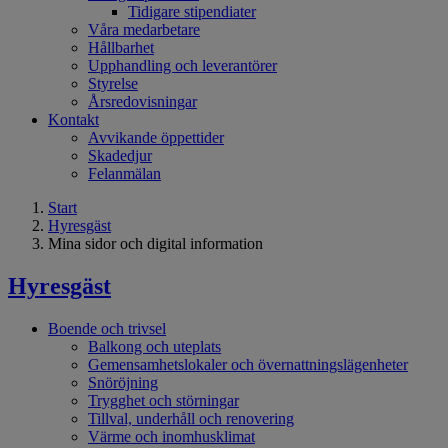
Tidigare stipendiater
Våra medarbetare
Hållbarhet
Upphandling och leverantörer
Styrelse
Årsredovisningar
Kontakt
Avvikande öppettider
Skadedjur
Felanmälan
Start
Hyresgäst
Mina sidor och digital information
Hyresgäst
Boende och trivsel
Balkong och uteplats
Gemensamhetslokaler och övernattningslägenheter
Snöröjning
Trygghet och störningar
Tillval, underhåll och renovering
Värme och inomhusklimat