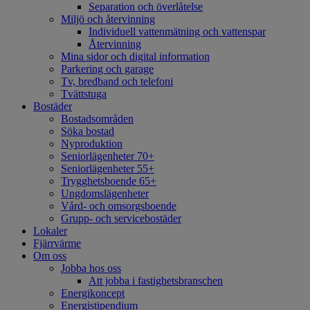
Separation och överlåtelse
Miljö och återvinning
Individuell vattenmätning och vattenspar
Återvinning
Mina sidor och digital information
Parkering och garage
Tv, bredband och telefoni
Tvättstuga
Bostäder
Bostadsområden
Söka bostad
Nyproduktion
Seniorlägenheter 70+
Seniorlägenheter 55+
Trygghetsboende 65+
Ungdomslägenheter
Vård- och omsorgsboende
Grupp- och servicebostäder
Lokaler
Fjärrvärme
Om oss
Jobba hos oss
Att jobba i fastighetsbranschen
Energikoncept
Energistipendium