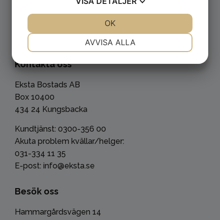
VISA
DETALJER
JA
NEJ
OK
JA
NEJ
NÖDVÄNDIG
INSTÄLLNINGAR
AVVISA ALLA
JA
NEJ
JA
NEJ
Kontakta oss
MARKNADSFÖRING
STATISTIK
Eksta Bostads AB
Box 10400
434 24 Kungsbacka
Kundtjänst: 0300-356 00
Akuta problem kvällar/helger:
031-334 11 35
E-post: info@eksta.se
Besök oss
Hammargårdsvägen 14