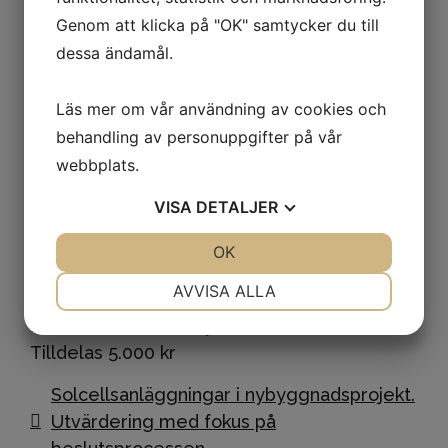
"Fjärrvärmebranschen diskuterar att
Genom att klicka på "OK" samtycker du till
utveckla en ny generation fjärrvärme med
dessa ändamål.
lägre temperaturer än i dagens system.
Examensarbetet är en grundlig kartläggning
Läs mer om vår användning av cookies och
av förutsättningarna för att sänka
behandling av personuppgifter på vår
värmesystemens temperaturer i befintliga
webbplats.
byggnader anslutna till fjärrvärme i
VISA
DETALJER
Göteborg"
JA
NEJ
OK
JA
NEJ
NÖDVÄNDIG
INSTÄLLNINGAR
AVVISA ALLA
Hederspris
JA
NEJ
JA
NEJ
Emil Carlsson, Johnny Chamat, CTH –
Tilldelas 5.000 kr
MARKNADSFÖRING
STATISTIK
Solcellsanläggningar i nybyggnadsprojekt.
Utvärdering med fokus på