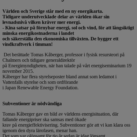
Världen och Sverige står med en ny energikarta.
Tidigare underutvecklade delar av världen ökar sin
levnadsnivå vilken kräver mer energi.
- Kina satsar på förnybar energi, sol och vind, för att långsiktigt
minska energikostnaderna i landet
och säkerställa den ekonomiska tillväxten. De bygger ett
vindkraftverk i timman!
Det berättade Tomas Kåberger, professor i fysisk resursteori på
Chalmers och tidigare generaldirektör
på Energimyndigheten, när han talade på vårt energiseminarium 19
november 2015.
Kåberger har flera styrelseposter bland annat som ledamot i
Vattenfalls styrelse och som ordförande
i Japan Renewable Energy Foundation.
Subventioner är nödvändiga
Tomas Kåberger gav en bild av världens energisituation, där
fallande energipriser ska samsas med ökade
krav på energieffektivisering. Subventioner gör att vi kan klara oss
igenom den dyra lärofasen, menar han.
Det som var olönsamt för tio år sedan är idag lönsamt.