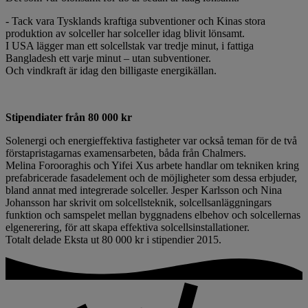
- Tack vara Tysklands kraftiga subventioner och Kinas stora
produktion av solceller har solceller idag blivit lönsamt.
I USA lägger man ett solcellstak var tredje minut, i fattiga
Bangladesh ett varje minut – utan subventioner.
Och vindkraft är idag den billigaste energikällan.
Stipendiater från 80 000 kr
Solenergi och energieffektiva fastigheter var också teman för de två
förstapristagarnas examens­arbeten, båda från Chalmers.
Melina Forooraghis och Yifei Xus arbete handlar om tekniken kring
prefabricerade fasadelement och de möjligheter som dessa erbjuder,
bland annat med integrerade solceller. Jesper Karlsson och Nina
Johansson har skrivit om solcellsteknik, solcellsanläggningars
funktion och samspelet mellan byggnadens elbehov och solcellernas
elgenerering, för att skapa effektiva solcellsinstallationer.
Totalt delade Eksta ut 80 000 kr i stipendier 2015.