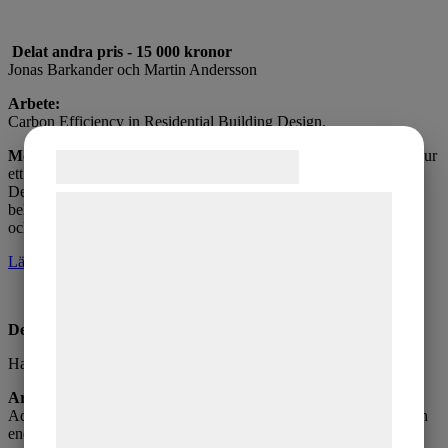
Delat andra pris - 15 000 kronor
Jonas Barkander och Martin Andersson
Arbete:
Carbon Efficiency in Residential Building Design.
Motivering:
Arbetet är inriktat på byggnaders produktionsfas sett ur
Samtykke til cookies
ett LCA perspektiv.
Det är ett omfattande arbete inom ett komplext område som
Vi og vores samarbejdspartnere bruger
behandlas föredömligt seriöst
och redovisas på ett väl gripbart sätt.
teknologier, herunder cookies, til at
indsamle oplysninger om dig til forskellige
Läs hela avhandlingen här>>
formål, herunder: Tilpasning af annoncering,
bedre brugeroplevelse, funktionalitet,
Delat andra pris - 15.000 kronor
statistik og marketing. Disse oplysninger
Hanna Olsson – 15.000 kronor
kan blive delt med annoncerings- og
Arbete:
analysepartnere, som kan kombinere dem
Adaptive sustainable changes of two Swedish villas, with focus on
med data, du tidligere har givet dem eller
energy efficiency and lifestyle.