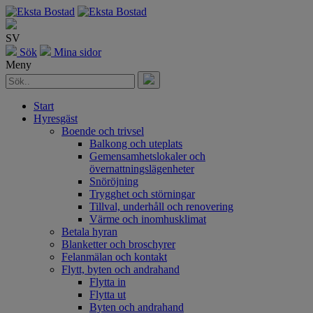
SV
Sök
Mina sidor
Meny
Start
Hyresgäst
Boende och trivsel
Balkong och uteplats
Gemensamhetslokaler och
övernattningslägenheter
Snöröjning
Trygghet och störningar
Tillval, underhåll och renovering
Värme och inomhusklimat
Betala hyran
Blanketter och broschyrer
Felanmälan och kontakt
Flytt, byten och andrahand
Flytta in
Flytta ut
Byten och andrahand