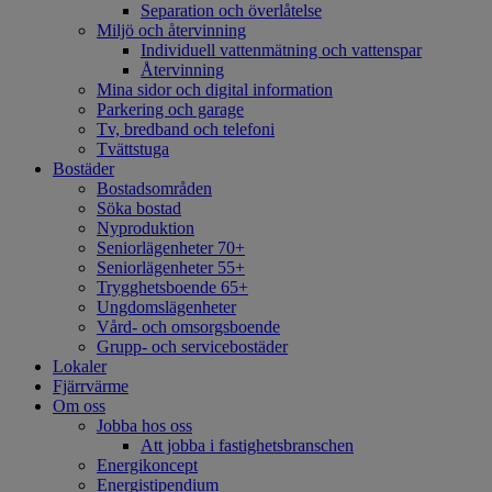
Separation och överlåtelse
Miljö och återvinning
Individuell vattenmätning och vattenspar
Återvinning
Mina sidor och digital information
Parkering och garage
Tv, bredband och telefoni
Tvättstuga
Bostäder
Bostadsområden
Söka bostad
Nyproduktion
Seniorlägenheter 70+
Seniorlägenheter 55+
Trygghetsboende 65+
Ungdomslägenheter
Vård- och omsorgsboende
Grupp- och servicebostäder
Lokaler
Fjärrvärme
Om oss
Jobba hos oss
Att jobba i fastighetsbranschen
Energikoncept
Energistipendium