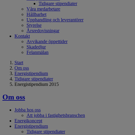
Tidigare stipendiater
Våra medarbetare
Hållbarhet
Upphandling och leverantörer
Styrelse
Årsredovisningar
Kontakt
Avvikande öppettider
Skadedjur
Felanmälan
Start
Om oss
Energistipendium
Tidigare stipendiater
Energistipendium 2015
Om oss
Jobba hos oss
Att jobba i fastighetsbranschen
Energikoncept
Energistipendium
Tidigare stipendiater