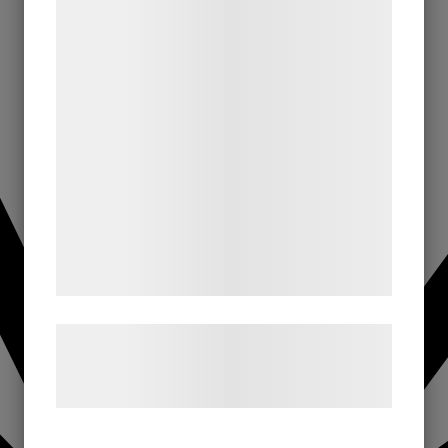
teknologier, herunder cookies, til at
indsamle oplysninger om dig til forskellige
formål, herunder: Tilpasning af annoncering,
bedre brugeroplevelse, funktionalitet,
statistik og marketing. Disse oplysninger
kan blive delt med annoncerings- og
analysepartnere, som kan kombinere dem
med data, du tidligere har givet dem eller
de har indsamlet gennem din brug af deres
tjenester. Ved at klikke på 'OK' giver du
samtykke til disse formål.
Læs mere om vores brug af cookies og
behandling af persondata på vores
hjemmeside.