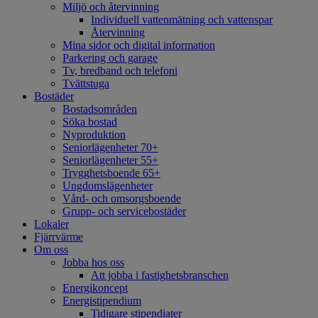
Miljö och återvinning
Individuell vattenmätning och vattenspar
Återvinning
Mina sidor och digital information
Parkering och garage
Tv, bredband och telefoni
Tvättstuga
Bostäder
Bostadsområden
Söka bostad
Nyproduktion
Seniorlägenheter 70+
Seniorlägenheter 55+
Trygghetsboende 65+
Ungdomslägenheter
Vård- och omsorgsboende
Grupp- och servicebostäder
Lokaler
Fjärrvärme
Om oss
Jobba hos oss
Att jobba i fastighetsbranschen
Energikoncept
Energistipendium
Tidigare stipendiater