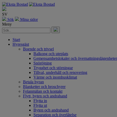
SV
Sök
Mina sidor
Meny
Start
Hyresgäst
Boende och trivsel
Balkong och uteplats
Gemensamhetslokaler och övernattningslägenheter
Snöröjning
Trygghet och störningar
Tillval, underhåll och renovering
Värme och inomhusklimat
Betala hyran
Blanketter och broschyrer
Felanmälan och kontakt
Flytt, byten och andrahand
Flytta in
Flytta ut
Byten och andrahand
Separation och överlåtelse