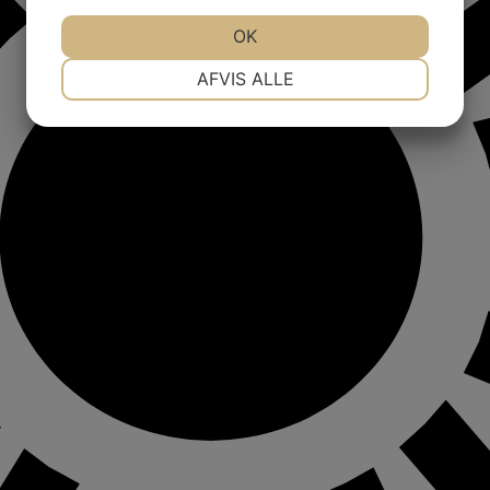
OK
NØDVENDIGE
PRÆFERENCER
AFVIS ALLE
MARKETING
STATISTIK