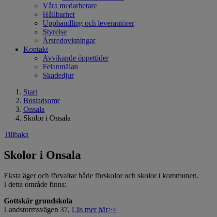
Våra medarbetare
Hållbarhet
Upphandling och leverantörer
Styrelse
Årsredovisningar
Kontakt
Avvikande öppettider
Felanmälan
Skadedjur
Start
Bostadsomr
Onsala
Skolor i Onsala
Tillbaka
Skolor i Onsala
Eksta äger och förvaltar både förskolor och skolor i kommunen.
I detta område finns:
Gottskär grundskola
Landstormsvägen 37,
Läs mer här>>