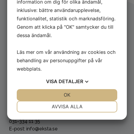
information om dig för olika ändamål,
inklusive: bättre användarupplevelse,
funktionalitet, statistik och marknadsföring.
Följ det senaste hos oss
Genom att klicka på "OK" samtycker du till
dessa ändamål.
Läs mer om vår användning av cookies och
behandling av personuppgifter på vår
Kontakta oss
webbplats.
Eksta Bostads AB
VISA
DETALJER
Box 10400
434 24 Kungsbacka
JA
NEJ
OK
JA
NEJ
NÖDVÄNDIG
INSTÄLLNINGAR
Kundtjänst: 0300-356 00
AVVISA ALLA
Akuta problem kvällar/helger:
JA
NEJ
JA
NEJ
031-334 11 35
MARKNADSFÖRING
STATISTIK
E-post: info@eksta.se