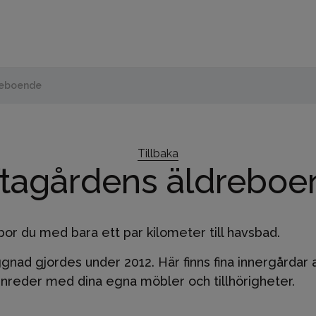
reboende
Tillbaka
ftagårdens äldreboe
 bor du med bara ett par kilometer till havsbad.
 gjordes under 2012. Här finns fina innergårdar att
inreder med dina egna möbler och tillhörigheter.