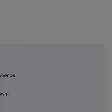
boende
 kvm