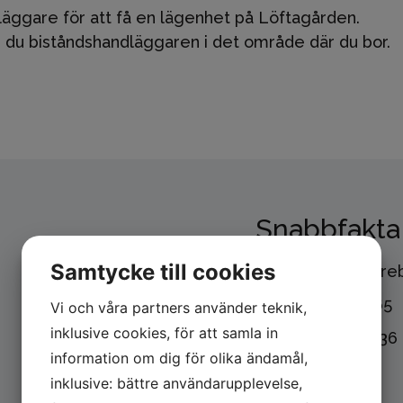
läggare för att få en lägenhet på Löftagården.
 du biståndshandläggaren i det område där du bor.
Snabbfakta
Samtycke till cookies
Hustyp:
Äldre
Byggår:
1965
Vi och våra partners använder teknik,
inklusive cookies, för att samla in
Storlek:
32-36
information om dig för olika ändamål,
Antal:
41
inklusive: bättre användarupplevelse,