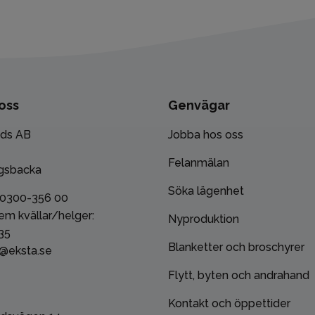
oss
Genvägar
ads AB
Jobba hos oss
Felanmälan
gsbacka
Söka lägenhet
 0300-356 00
em kvällar/helger:
Nyproduktion
35
Blanketter och broschyrer
o@eksta.se
Flytt, byten och andrahand
Kontakt och öppettider