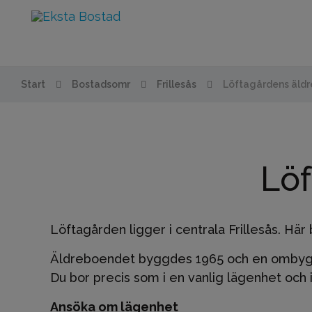
Start
Bostadsomr
Frillesås
Löftagårdens äld
Lö
Löftagården ligger i centrala Frillesås. Här
Äldreboendet byggdes 1965 och en ombyggnad
Du bor precis som i en vanlig lägenhet och 
Ansöka om lägenhet