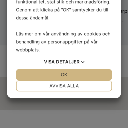
Hiss:
Ja
funktionalitet, statistik och marknadsföring.
Genom att klicka på "OK" samtycker du till
Garage/Carpo
dessa ändamål.
Tvättstuga:
-
Läs mer om vår användning av cookies och
behandling av personuppgifter på vår
webbplats.
VISA
DETALJER
JA
NEJ
OK
JA
NEJ
NÖDVÄNDIG
INSTÄLLNINGAR
AVVISA ALLA
JA
NEJ
JA
NEJ
MARKNADSFÖRING
STATISTIK